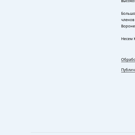
высоко
Большо
членов
Вороне
Несем 
Обрабо
Публич