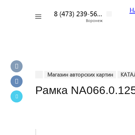
Н
8 (473) 239-56-42
Например,
Воронеж
Найти
картина
везде
пейзаж
Магазин авторских картин
КАТА
Рамка NA066.0.12