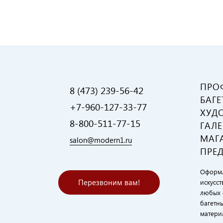
ПРО
8 (473) 239-56-42
БАГЕ
+7-960-127-33-77
ХУД
8-800-511-77-15
ГАЛЕ
МАГ
salon@modern1.ru
ПРЕ
Оформл
Перезвоним вам!
искусст
любых 
багетн
матери