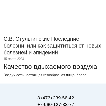
С.В. Стульгинскис Последние
болезни, или как защититься от новых
болезней и эпидемий
15 марта 2023
Качество вдыхаемого воздуха
Воздух есть настоящая газообразная пища, более
необходимая, чем жидкая и твердая. При прекращении
поступления воздуха в легкие человек тотчас же умирает,
между тем как без воды он может прожить около недели, а
без пищи – два месяца. Это значит, что качество
8 (473) 239-56-42
вдыхаемого воздуха имеет огромное влияние на состояние
иммунитета.
+7-960-127-33-77