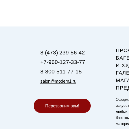
ПРО
8 (473) 239-56-42
БАГ
+7-960-127-33-77
И Х
8-800-511-77-15
ГАЛ
МАГ
salon@modern1.ru
ПРЕ
Оформл
Перезвоним вам!
искусст
любых 
багетн
матери