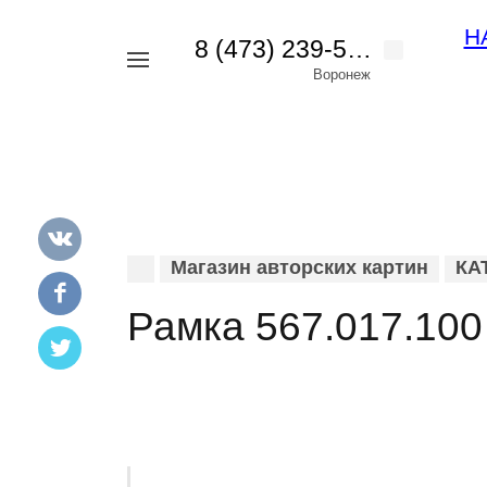
Н
8 (473) 239-56-42
Например,
Воронеж
картина
Найти
везде
пейзаж
Магазин авторских картин
КА
Рамка 567.017.100