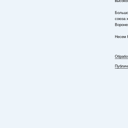
высоко
Большо
союза 
Вороне
Несем 
Обрабо
Публич