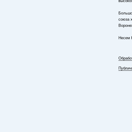
высоко
Большо
союза 
Вороне
Несем 
Обрабо
Публич