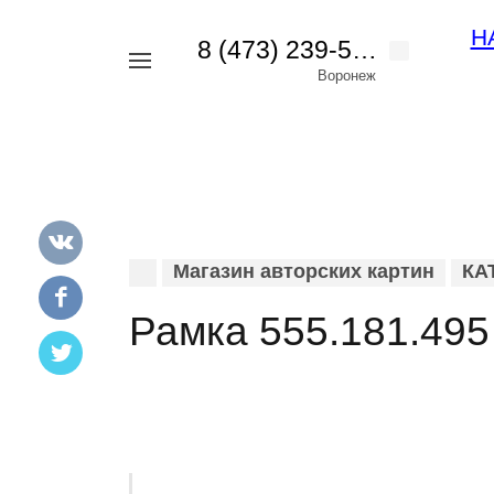
Н
8 (473) 239-56-42
Например,
Воронеж
картина
Найти
везде
пейзаж
Магазин авторских картин
КА
Рамка 555.181.495