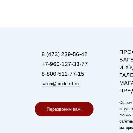
ПРО
8 (473) 239-56-42
БАГ
+7-960-127-33-77
И Х
8-800-511-77-15
ГАЛ
МАГ
salon@modern1.ru
ПРЕ
Оформл
Перезвоним вам!
искусст
любых 
багетн
матери