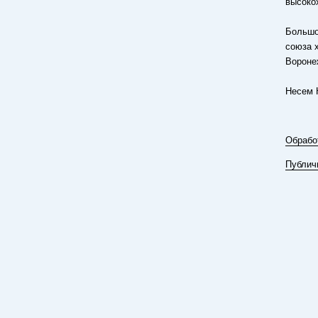
высоко
Большо
союза 
Вороне
Несем 
Обрабо
Публич