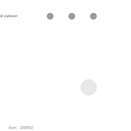
й кабинет
Арт.: 1008\82