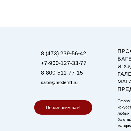
ПРО
8 (473) 239-56-42
БАГ
+7-960-127-33-77
И Х
8-800-511-77-15
ГАЛ
МАГ
salon@modern1.ru
ПРЕ
Оформл
Перезвоним вам!
искусст
любых 
багетн
матери