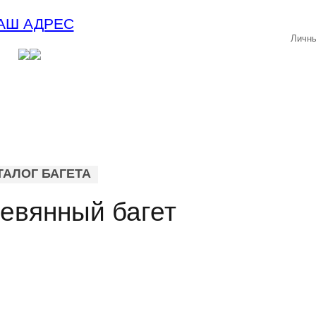
АШ АДРЕС
Личны
ТАЛОГ БАГЕТА
евянный багет