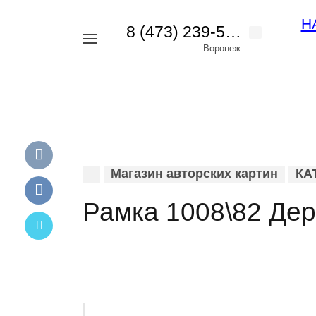
Н
8 (473) 239-56-42
Например,
Воронеж
картина
Найти
везде
пейзаж
Магазин авторских картин
КА
Рамка 1008\82 Дер