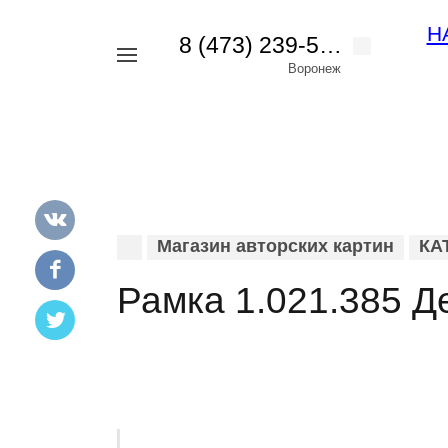
Н
8 (473) 239-56-42
Например,
Воронеж
картина
Найти
везде
пейзаж
Магазин авторских картин
КА
Рамка 1.021.385 Д