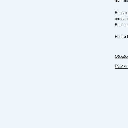
высоко
Большо
союза 
Вороне
Несем 
Обрабо
Публич