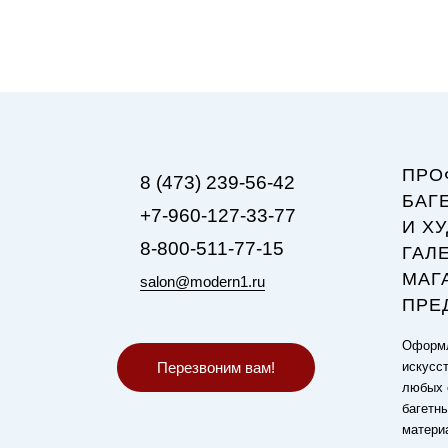
ПРО
8 (473) 239-56-42
БАГ
+7-960-127-33-77
И Х
8-800-511-77-15
ГАЛ
МАГ
salon@modern1.ru
ПРЕ
Оформл
Перезвоним вам!
искусст
любых 
багетн
матери