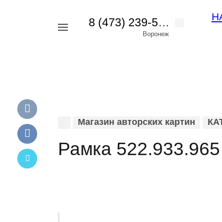
Н
8 (473) 239-56-42
Например,
Воронеж
картина
Найти
везде
пейзаж
Магазин авторских картин
КА
Рамка 522.933.965