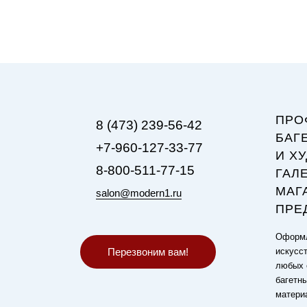
ПРО
8 (473) 239-56-42
БАГ
+7-960-127-33-77
И Х
8-800-511-77-15
ГАЛ
МАГ
salon@modern1.ru
ПРЕ
Оформл
Перезвоним вам!
искусст
любых 
багетн
матери