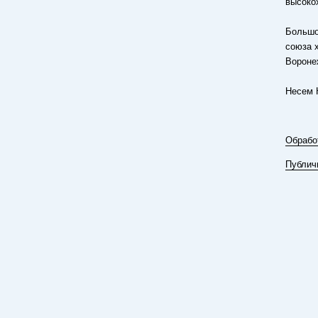
высоко
Большо
союза 
Вороне
Несем 
Обрабо
Публич