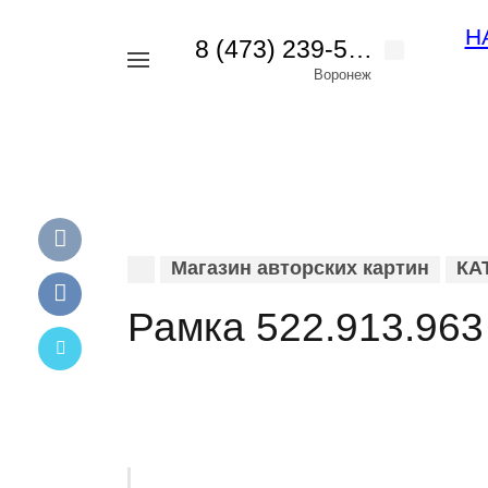
Н
8 (473) 239-56-42
Например,
Воронеж
картина
Найти
везде
пейзаж
Магазин авторских картин
КА
Рамка 522.913.963