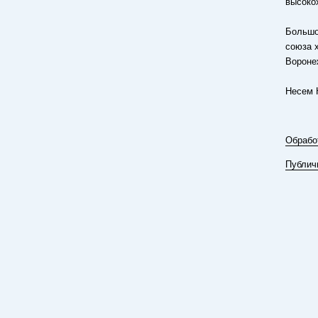
высоко
Большо
союза 
Вороне
Несем 
Обрабо
Публич