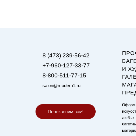
ПРО
8 (473) 239-56-42
БАГ
+7-960-127-33-77
И Х
8-800-511-77-15
ГАЛ
МАГ
salon@modern1.ru
ПРЕ
Оформл
Перезвоним вам!
искусст
любых 
багетн
матери