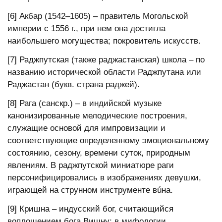
[6] Акбар (1542–1605) – правитель Могольской
империи с 1556 г., при нем она достигла
наибольшего могущества; покровитель искусств.
[7] Раджпутская (также раджастанская) школа – по
названию исторической области Раджпутана или
Раджастан (букв. страна раджей).
[8] Рага (санскр.) – в индийской музыке
канонизированные мелодические построения,
служащие основой для импровизации и
соответствующие определенному эмоциональному
состоянию, сезону, времени суток, природным
явлениям. В раджпутской миниатюре раги
персонифицировались в изображениях девушки,
играющей на струнном инструменте вúна.
[9] Кришна – индусский бог, считающийся
воплощением бога Вишну; в мифологии