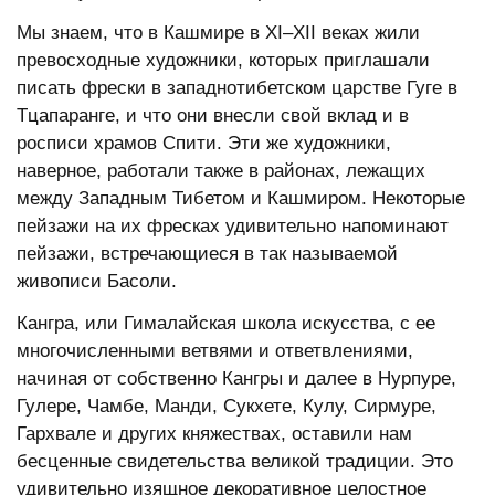
Мы знаем, что в Кашмире в ХI–ХII веках жили
превосходные художники, которых приглашали
писать фрески в западнотибетском царстве Гуге в
Тцапаранге, и что они внесли свой вклад и в
росписи храмов Спити. Эти же художники,
наверное, работали также в районах, лежащих
между Западным Тибетом и Кашмиром. Некоторые
пейзажи на их фресках удивительно напоминают
пейзажи, встречающиеся в так называемой
живописи Басоли.
Кангра, или Гималайская школа искусства, с ее
многочисленными ветвями и ответвлениями,
начиная от собственно Кангры и далее в Нурпуре,
Гулере, Чамбе, Манди, Сукхете, Кулу, Сирмуре,
Гархвале и других княжествах, оставили нам
бесценные свидетельства великой традиции. Это
удивительно изящное декоративное целостное