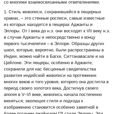
со многими взаимосвязанными ответвлениями.
1. Стиль живописи, сохранившейся в пещерных
храмах, – это стенные росписи, самые известные
из которых находятся в пещерах Аджанты и
Эллоры. От I века до н.э. они восходят к VII веку н.э.
в случае Аджанты и непосредственно к концу
первого тысячелетия – в Эллоре. Образцы других
школ, которые, вероятно, были распространены в
Индии, можно найти в Багхе, Ситтанавасале и на
Цейлоне. Эти пещеры, особенно в Аджанте,
сохранили для нас бесценные свидетельства
развития индийской живописи на протяжении
многих веков и того уровня, которого она достигла в
период своего золотого века. Достигнув своего
апогея в V–VI веке, живопись начала постепенно
меняться; эволюция стиля и подхода к
изображению становится особенно заметной в
более позднем джайнском [2] стиле Эллоры. Эти