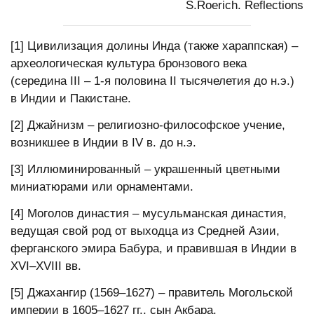
S.Roerich. Reflections
[1] Цивилизация долины Инда (также хараппская) –
археологическая культура бронзового века
(середина III – 1-я половина II тысячелетия до н.э.)
в Индии и Пакистане.
[2] Джайнизм – религиозно-философское учение,
возникшее в Индии в IV в. до н.э.
[3] Иллюминированный – украшенный цветными
миниатюрами или орнаментами.
[4] Моголов династия – мусульманская династия,
ведущая свой род от выходца из Средней Азии,
ферганского эмира Бабура, и правившая в Индии в
XVI–XVIII вв.
[5] Джахангир (1569–1627) – правитель Могольской
империи в 1605–1627 гг., сын Акбара.