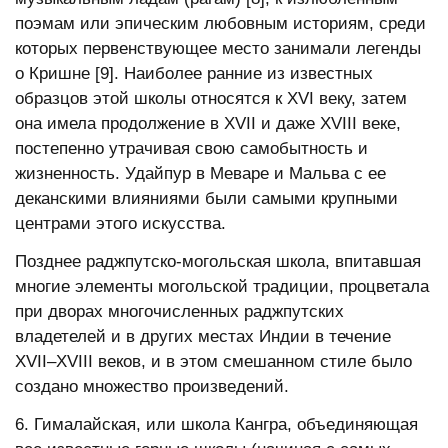
поэмам или эпическим любовным историям, среди
которых первенствующее место занимали легенды
о Кришне [9]. Наиболее ранние из известных
образцов этой школы относятся к ХVI веку, затем
она имела продолжение в ХVII и даже ХVIII веке,
постепенно утрачивая свою самобытность и
жизненность. Удайпур в Меваре и Мальва с ее
деканскими влияниями были самыми крупными
центрами этого искусства.
Позднее раджпутско-могольская школа, впитавшая
многие элементы могольской традиции, процветала
при дворах многочисленных раджпутских
владетелей и в других местах Индии в течение
ХVII–ХVIII веков, и в этом смешанном стиле было
создано множество произведений.
6. Гималайская, или школа Кангра, объединяющая