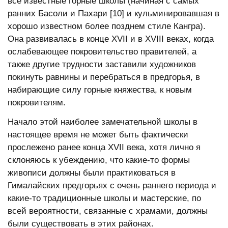
все известные горные школы (начиная с самых
ранних Басоли и Пахари [10] и кульминировавшая в
хорошо известном более позднем стиле Кангра).
Она развивалась в конце ХVII и в ХVIII веках, когда
ослабевающее покровительство правителей, а
также другие трудности заставили художников
покинуть равнины и перебраться в предгорья, в
набирающие силу горные княжества, к новым
покровителям.
Начало этой наиболее замечательной школы в
настоящее время не может быть фактически
прослежено ранее конца ХVII века, хотя лично я
склоняюсь к убеждению, что какие-то формы
живописи должны были практиковаться в
Гималайских предгорьях с очень раннего периода и
какие-то традиционные школы и мастерские, по
всей вероятности, связанные с храмами, должны
были существовать в этих районах.