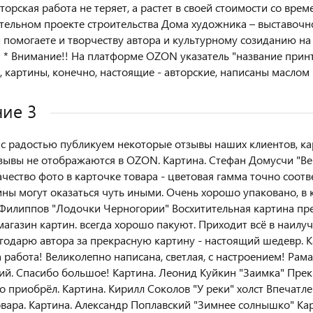
торская работа не теряет, а растет в своей стоимости со врем
тельном проекте строительства Дома художника – выставочно
ы помогаете и творчеству автора и культурному созиданию на
! * Внимание!! На платформе OZON указатель "название при
 картины, конечно, настоящие - авторские, написаны маслом н
ие 3
 с радостью публикуем некоторые отзывы наших клиентов, ка
зывы не отображаются в OZON. Картина. Стефан Домусчи "Ве
ачество фото в карточке товара - цветовая гамма точно соотве
ины могут оказаться чуть иными. Очень хорошо упаковано, в 
Филиппов "Лодочки Черногории" Восхитительная картина пре
агазин картин. всегда хорошо пакуют. Приходит всё в наилу
агодарю автора за прекрасную картину - настоящий шедевр. К
 работа! Великолепно написана, светлая, с настроением! Рам
й. Спасибо большое! Картина. Леонид Куйкин "Заимка" Прекр
о приобрёл. Картина. Кирилл Соколов "У реки" холст Впечатл
овара. Картина. Александр Поплавский "Зимнее солнышко" Ка