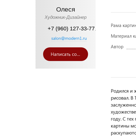
Олеся
Художник-Дизайнер
Рама карти
+7 (960) 127-33-77
Материал к
salon@modern1.ru
Автор
Написать сообщение
Родился и 
рисовал. В
ЧЛЕНЫ СОЮЗА ХУДОЖНИКОВ РОССИИ
заслуженно
художестве
Каталог
году. С те
художников
картины мо
галереи
раскупаютс