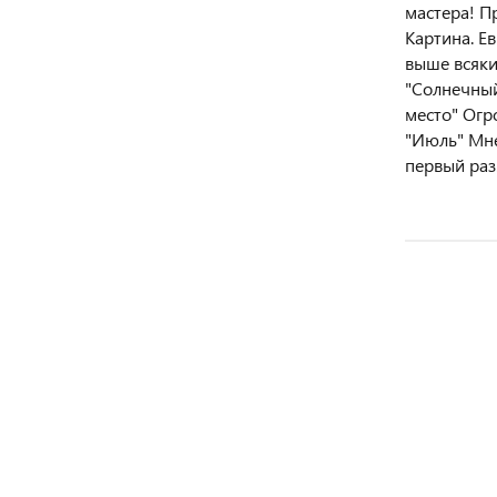
мастера! П
Картина. Е
выше всяки
"Солнечный
место" Огр
"Июль" Мне
первый раз
НОВИНКА
РЕКОМЕНДУ