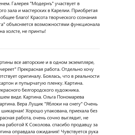
енем. Галерея "Модернъ" участвует в
го зала и мастерских в Карелии. Приобретая
 общее благо! Красота творческого сознания
нта" объясняется возможностями функционала
а холсте, не принты!
ртины все авторские и в одном экземпляре,
череет" Прекрасная работа. Отдельно хочу
тствует оригиналу. Боялась, что в реальности
картон и пупырчатую пленку. Картина.
красного белгородского художника.
чшем виде. Картина. Ольга Пономарева
артина. Вера Лущик "Яблоки на снегу" Очень
а шикарная! Хорошо упакована, приехала без
асная работа, очень сочно выглядит, не
ена работой К Соколова. спасибо продавцу за
ртина оправдала ожидания! Чувствуется рука