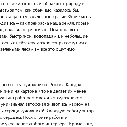
 есть возможность изобразить природу в
ать за тем, как обычные, казалось бы,
превращаются в чудесные красивейшие места.
удивись – как прекрасна наша земля, горы и
ое, вода, дающая жизнь! Почти на всех
ами, быстриной, водопадами, и небольшие
х горных пейзажах можно соприкоснуться с
зелеными лесами – всё это ощутимо,
енов союза художников России. Каждая
ике и на картоне, что не делает их менее
уально работаем с каждым художником.
 – уникальная авторская живопись маслом на
оты сердца художника! В каждую работу автор
о сердцем. Посмотрите работы и
ное украшение любого интерьера! Кроме того,