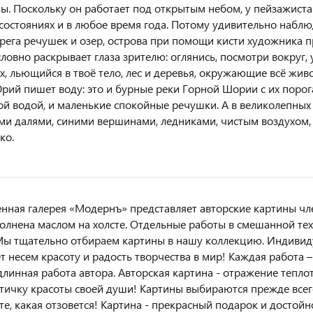
ы. Поскольку он работает под открытым небом, у пейзажиста
состояниях и в любое время года. Потому удивительно наблюд
ерега речушек и озер, острова при помощи кисти художника 
ловно раскрывает глаза зрителю: оглянись, посмотри вокруг, 
ух, льющийся в твоё тело, лес и деревья, окружающие всё жив
рий пишет воду: это и бурные реки Горной Шории с их порог
хой водой, и маленькие спокойные речушки. А в великолепны
и далями, синими вершинами, ледниками, чистым воздухом, 
ко.
нная галерея «Модернъ» представляет авторские картины чл
олнена маслом на холсте. Отдельные работы в смешанной техн
ы тщательно отбираем картины в нашу коллекцию. Индивид
ет несем красоту и радость творчества в мир! Каждая работа
одлинная работа автора. Авторская картина - отражение тепл
тичку красоты своей души! Картины выбираются прежде всег
те, какая отзовется! Картина - прекрасный подарок и достой