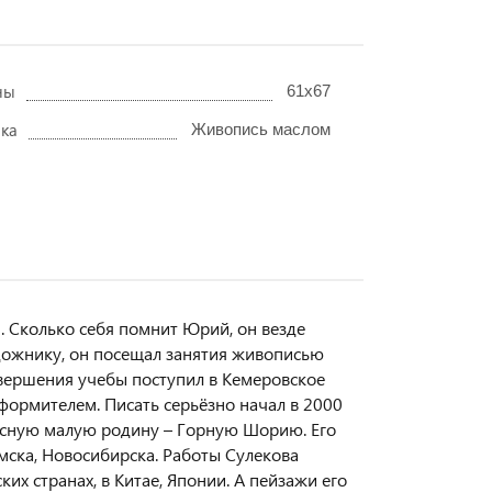
ны
61х67
нка
Живопись маслом
ш. Сколько себя помнит Юрий, он везде
удожнику, он посещал занятия живописью
вершения учебы поступил в Кемеровское
формителем. Писать серьёзно начал в 2000
расную малую родину – Горную Шорию. Его
мска, Новосибирска. Работы Сулекова
их странах, в Китае, Японии. А пейзажи его