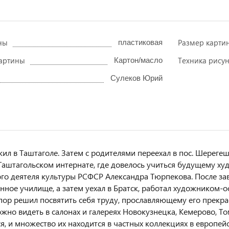
ны
Размер карти
пластиковая
артины
Техника рису
Картон/масло
Сулеков Юрий
жил в Таштаголе. Затем с родителями переехал в пос. Шереге
 Таштагольском интернате, где довелось учиться будущему х
го деятеля культуры РСФСР Александра Тюрпекова. После за
нное училище, а затем уехал в Братск, работал художником-о
х пор решил посвятить себя труду, прославляющему его прек
жно видеть в салонах и галереях Новокузнецка, Кемерово, То
я, и множество их находится в частных коллекциях в европейск