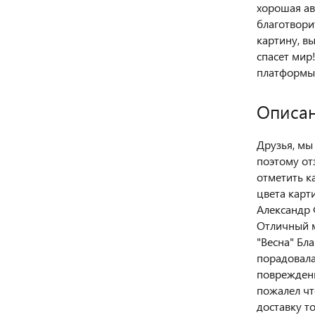
хорошая ав
благотвори
картину, в
спасет мир
платформы,
Описан
Друзья, мы
поэтому от
отметить к
цвета карт
Александр 
Отличный м
"Весна" Бл
порадовала
повреждени
пожалел чт
доставку т