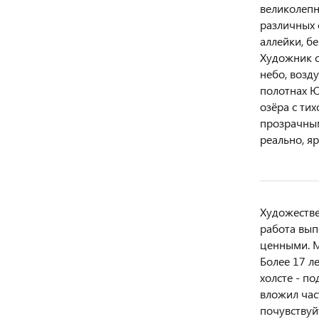
Модернъ
великолепн
различных 
аллейки, б
ВСЕ ХУДОЖНИКИ
Художник с
небо, возд
полотнах Ю
озёра с ти
прозрачным
реально, яр
Художестве
работа вып
ценными. М
Более 17 л
холсте - п
вложил час
почувствуй