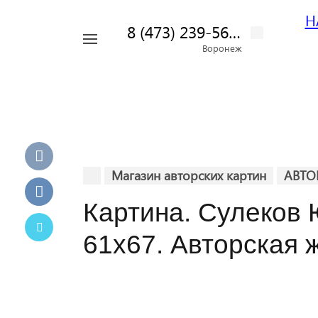
Н
8 (473) 239-56-42
Например,
Воронеж
Найти
картина
везде
пейзаж
Магазин авторских картин
АВТО
Картина. Сулеков 
61х67. Авторская 