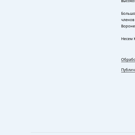
высоко
Большо
членов
Вороне
Несем 
Обрабо
Публич