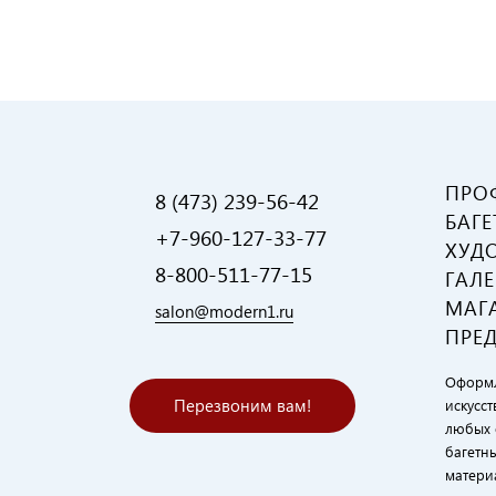
ПРО
8 (473) 239-56-42
БАГЕ
+7-960-127-33-77
ХУД
8-800-511-77-15
ГАЛЕ
МАГ
salon@modern1.ru
ПРЕ
Оформл
Перезвоним вам!
искусст
любых 
багетн
матери