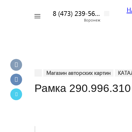
Н
8 (473) 239-56-42
Например,
Воронеж
Найти
картина
везде
пейзаж
Магазин авторских картин
КАТА
Рамка 290.996.310