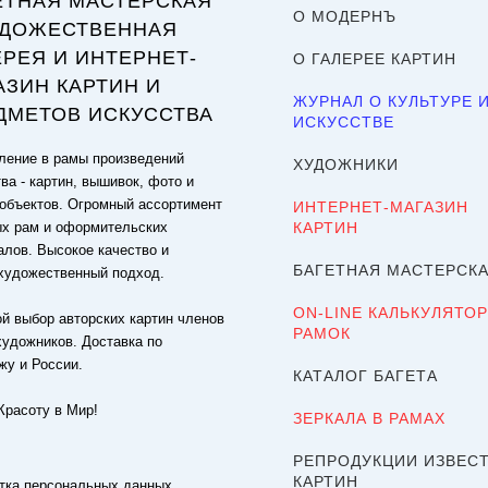
ЕТНАЯ МАСТЕРСКАЯ
О МОДЕРНЪ
УДОЖЕСТВЕННАЯ
ЕРЕЯ И ИНТЕРНЕТ-
О ГАЛЕРЕЕ КАРТИН
АЗИН КАРТИН И
ЖУРНАЛ О КУЛЬТУРЕ 
ДМЕТОВ ИСКУССТВА
ИСКУССТВЕ
ение в рамы произведений
ХУДОЖНИКИ
ва - картин, вышивок, фото и
объектов. Огромный ассортимент
ИНТЕРНЕТ-МАГАЗИН
ых рам и оформительских
КАРТИН
алов. Высокое качество и
БАГЕТНАЯ МАСТЕРСК
художественный подход.
ON-LINE КАЛЬКУЛЯТОР
й выбор авторских картин членов
РАМОК
художников. Доставка по
жу и России.
КАТАЛОГ БАГЕТА
Красоту в Мир!
ЗЕРКАЛА В РАМАХ
РЕПРОДУКЦИИ ИЗВЕС
КАРТИН
тка персональных данных