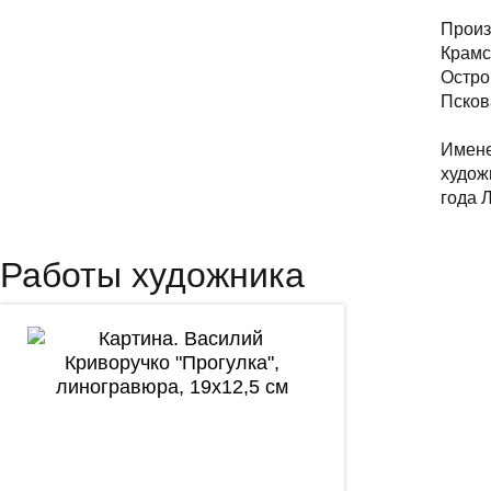
Произ
Крамс
Остро
Псков
Имене
худож
года 
Работы художника