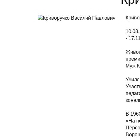
Криво
10.08
- 17.1
Живоп
преми
Муж К
Училс
Участ
педаг
зонал
В 196
«На п
Персо
Ворон