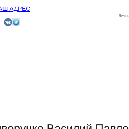
АШ АДРЕС
Личны
иворучко Василий Павло