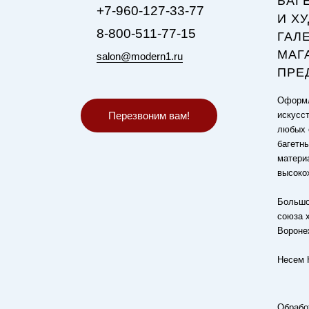
БАГ
+7-960-127-33-77
И Х
8-800-511-77-15
ГАЛ
МАГ
salon@modern1.ru
ПРЕ
Оформл
Перезвоним вам!
искусст
любых 
багетн
матери
высоко
Большо
союза 
Вороне
Несем 
Обрабо