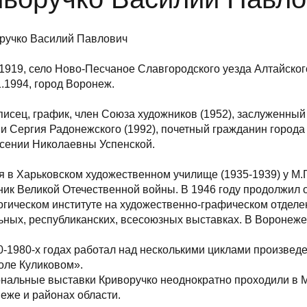
ручко Василий Павлович
.1919, село Ново-Песчаное Славгородского уезда Алтайског
1.1994, город Воронеж.
исец, график, член Союза художников (1952), заслуженный
и Сергия Радонежского (1992), почетный гражданин города
сении Николаевны Успенской.
я в Харьковском художественном училище (1935-1939) у М.Г.
ник Великой Отечественной войны. В 1946 году продолжил
огическом институте на художественно-графическом отделен
ьных, республиканских, всесоюзных выставках. В Воронеже 
0-1980-х годах работал над несколькими циклами произвед
оле Куликовом».
нальные выставки Криворучко неоднократно проходили в Мо
еже и районах области.