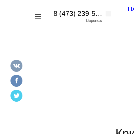
Н
8 (473) 239-56-42
Например,
Воронеж
картина
Найти
везде
пейзаж
Кр